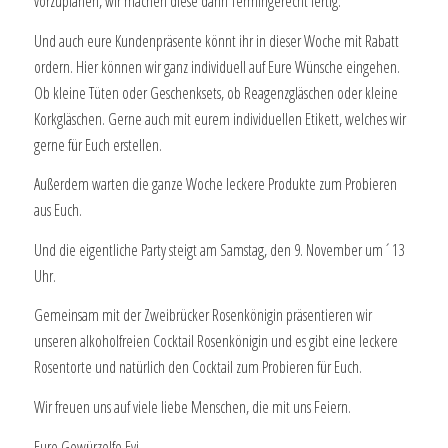
vorzuplanen, wir machen diese dann Termingerecht fertig.
Und auch eure Kundenpräsente könnt ihr in dieser Woche mit Rabatt
ordern. Hier können wir ganz individuell auf Eure Wünsche eingehen.
Ob kleine Tüten oder Geschenksets, ob Reagenzgläschen oder kleine
Korkgläschen. Gerne auch mit eurem individuellen Etikett, welches wir
gerne für Euch erstellen.
Außerdem warten die ganze Woche leckere Produkte zum Probieren
aus Euch.
Und die eigentliche Party steigt am Samstag, den 9. November um´13
Uhr.
Gemeinsam mit der Zweibrücker Rosenkönigin präsentieren wir
unseren alkoholfreien Cocktail Rosenkönigin und es gibt eine leckere
Rosentorte und natürlich den Cocktail zum Probieren für Euch.
Wir freuen uns auf viele liebe Menschen, die mit uns Feiern.
Eure Gewürzelfe Evi